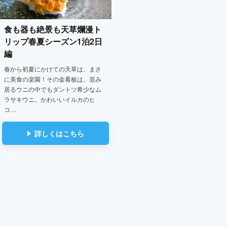
食も器も絶景も天草爛漫ト
リップ
春夏シーズン1泊2日
編
春から初夏にかけての天草は、まさ
に美食の楽園！その金看板は、並み
居るウニの中でもダントツ希少なム
ラサキウニ。かわいいイルカのヒ
コ…
詳しくはこちら