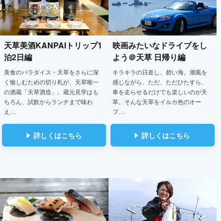
天草美酒KANPAIトリップ
1
映画みたいなドライブをし
泊2日編
よう
＠天草 日帰り編
美食のパラダイス・天草をさらに深
キラキラの日差し、碧い海。潮風を
く愉しむための切り札が、天草唯一
感じながら、ただ、ただひたすら、
の酒蔵「天草酒造」。蔵元見学はも
車を走らせるだけでも楽しいのが天
ちろん、試飲からランチまで味わ
草。そんな天草をイルカ色のオー
え…
プ…
詳しくはこちら
詳しくはこちら