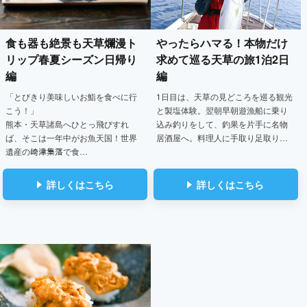
食も器も絶景も天草爛漫ト
やったらハマる！
本物だけ
リップ
春夏シーズン日帰り
求めて巡る天草の旅1泊2日
編
編
「とびきり美味しいお鮨を食べに行
1日目は、天草の見どころを巡る観光
こう！」
と製塩体験。翌朝早朝遊漁船に乗り
熊本・天草諸島へひとっ飛びすれ
込み釣りをして、釣果を片手に名物
ば、そこは一年中がお魚天国！世界
居酒屋へ。料理人に手取り足取り…
遺産の﨑津集落で食…
詳しくはこちら
詳しくはこちら