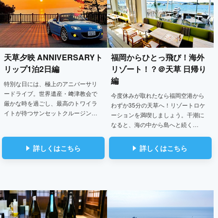
天草夕映 ANNIVERSARYト
福岡からひとっ飛び！
海外
リップ
1泊2日編
リゾート！？＠天草 日帰り
編
特別な日には、極上のアニバーサリ
ードライブ。世界遺産・﨑津教会で
今度休みが取れたなら福岡空港から
厳かな時を過ごし、最高のトワイラ
わずか35分の天草へ！リゾートロケ
イトが待つサンセットクルージン…
ーションを満喫しましょう。干潮に
なると、海の中から島へと続く…
詳しくはこちら
詳しくはこちら