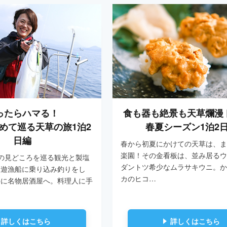
ったらハマる！
食も器も絶景も天草爛漫
めて巡る天草の旅1泊2
春夏シーズン1泊2
日編
春から初夏にかけての天草は、ま
楽園！その金看板は、並み居るウ
の見どころを巡る観光と製塩
ダントツ希少なムラサキウニ。か
朝遊漁船に乗り込み釣りをし
カのヒコ…
手に名物居酒屋へ。料理人に手
詳しくはこちら
詳しくはこちら