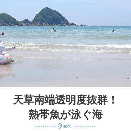
天草南端透明度抜群！
熱帯魚が泳ぐ海