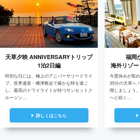
天草夕映 ANNIVERSARYトリップ
福岡
1泊2日編
海外リゾー
特別な日には、極上のアニバーサリードライ
今度休みが取
ブ。世界遺産・﨑津教会で厳かな時を過ご
35分の天草へ
し、最高のトワイライトが待つサンセットク
喫しましょう
ルージン…
へと続く…
詳しくはこちら