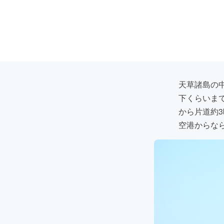
天草諸島の
下くらいま
から片道約
空港からな