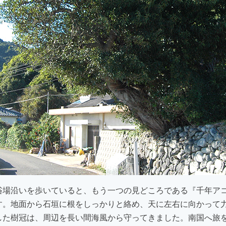
浴場沿いを歩いていると、もう一つの見どころである『千年ア
す。地面から石垣に根をしっかりと絡め、天に左右に向かって
した樹冠は、周辺を長い間海風から守ってきました。南国へ旅