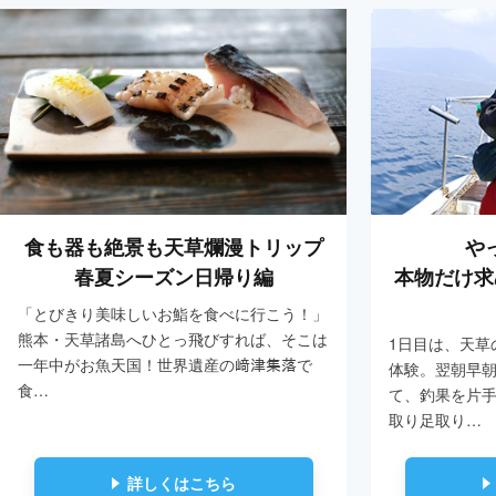
食も器も絶景も天草爛漫トリップ
や
春夏シーズン日帰り編
本物だけ求
「とびきり美味しいお鮨を食べに行こう！」
熊本・天草諸島へひとっ飛びすれば、そこは
1日目は、天草
一年中がお魚天国！世界遺産の﨑津集落で
体験。翌朝早
食…
て、釣果を片
取り足取り…
詳しくはこちら