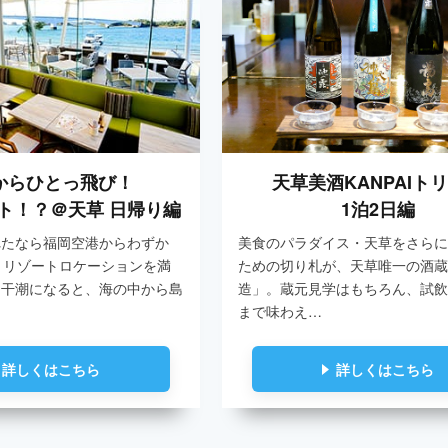
からひとっ飛び！
天草美酒KANPAIト
ト！？＠天草 日帰り編
1泊2日編
れたなら福岡空港からわずか
美食のパラダイス・天草をさらに
！リゾートロケーションを満
ための切り札が、天草唯一の酒蔵
。干潮になると、海の中から島
造」。蔵元見学はもちろん、試飲
まで味わえ…
詳しくはこちら
詳しくはこちら