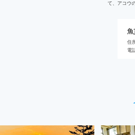
て、アコウ
魚
住
電話