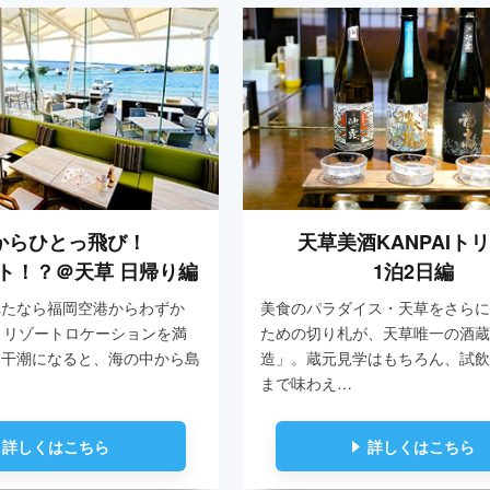
からひとっ飛び！
天草美酒KANPAIト
ト！？＠天草 日帰り編
1泊2日編
れたなら福岡空港からわずか
美食のパラダイス・天草をさらに
！リゾートロケーションを満
ための切り札が、天草唯一の酒蔵
。干潮になると、海の中から島
造」。蔵元見学はもちろん、試飲
まで味わえ…
詳しくはこちら
詳しくはこちら