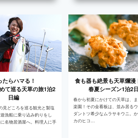
ったらハマる！
食も器も絶景も天草爛漫
めて巡る天草の旅1泊2
春夏シーズン1泊2
日編
春から初夏にかけての天草は、ま
楽園！その金看板は、並み居るウ
の見どころを巡る観光と製塩
ダントツ希少なムラサキウニ。か
朝遊漁船に乗り込み釣りをし
カのヒコ…
手に名物居酒屋へ。料理人に手