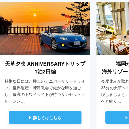
天草夕映 ANNIVERSARYトリップ
福岡
1泊2日編
海外リゾー
特別な日には、極上のアニバーサリードライ
今度休みが取
ブ。世界遺産・﨑津教会で厳かな時を過ご
35分の天草へ
し、最高のトワイライトが待つサンセットク
喫しましょう
ルージン…
へと続く…
詳しくはこちら