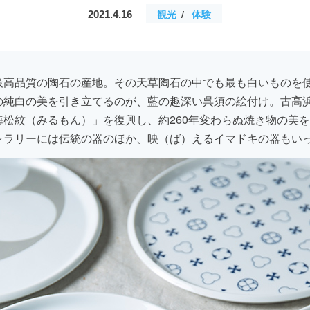
観光
体験
2021.4.16
最高品質の陶石の産地。その天草陶石の中でも最も白いものを
の純白の美を引き立てるのが、藍の趣深い呉須の絵付け。古高
海松紋（みるもん）」を復興し、約260年変わらぬ焼き物の美
ャラリーには伝統の器のほか、映（ば）えるイマドキの器もい