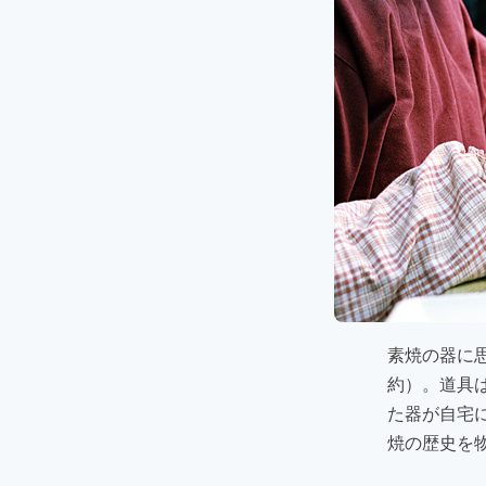
素焼の器に
約）。道具
た器が自宅
焼の歴史を