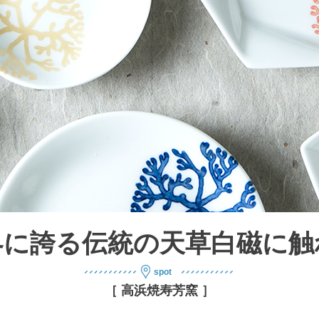
界に誇る伝統の天草白磁に触
［ 高浜焼寿芳窯 ］