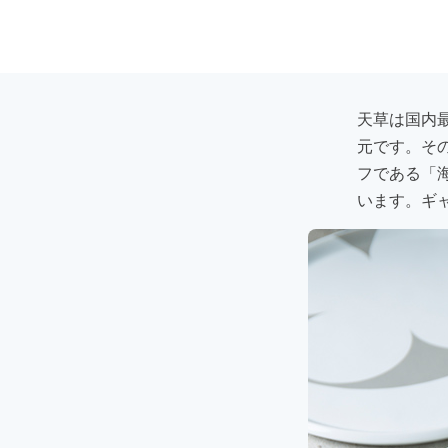
天草は国内
元です。そ
フである「
います。ギ