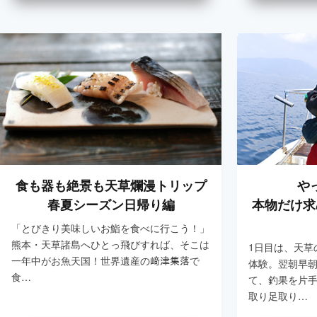
食も器も絶景も天草爛漫トリップ
や
春夏シーズン日帰り編
本物だけ求
「とびきり美味しいお鮨を食べに行こう！」
熊本・天草諸島へひとっ飛びすれば、そこは
1日目は、天草
一年中がお魚天国！世界遺産の﨑津集落で
体験。翌朝早
食…
て、釣果を片
取り足取り…