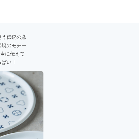
使う伝統の窯
浜焼のモチー
を今に伝えて
っぱい！