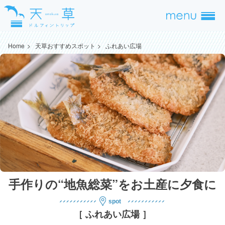
Home
天草おすすめスポット
ふれあい広場
手作りの“地魚総菜”をお土産に夕食に
［ ふれあい広場 ］