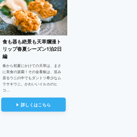
食も器も絶景も天草爛漫ト
リップ
春夏シーズン1泊2日
編
春から初夏にかけての天草は、まさ
に美食の楽園！その金看板は、並み
居るウニの中でもダントツ希少なム
ラサキウニ。かわいいイルカのヒ
コ…
詳しくはこちら