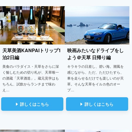
天草美酒KANPAIトリップ
1
映画みたいなドライブをし
泊2日編
よう
＠天草 日帰り編
美食のパラダイス・天草をさらに深
キラキラの日差し、碧い海。潮風を
く愉しむための切り札が、天草唯一
感じながら、ただ、ただひたすら、
の酒蔵「天草酒造」。蔵元見学はも
車を走らせるだけでも楽しいのが天
ちろん、試飲からランチまで味わ
草。そんな天草をイルカ色のオー
え…
プ…
詳しくはこちら
詳しくはこちら