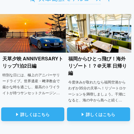
天草夕映 ANNIVERSARYト
福岡からひとっ飛び！
海外
リップ
1泊2日編
リゾート！？＠天草 日帰り
編
特別な日には、極上のアニバーサリ
ードライブ。世界遺産・﨑津教会で
今度休みが取れたなら福岡空港から
厳かな時を過ごし、最高のトワイラ
わずか35分の天草へ！リゾートロケ
イトが待つサンセットクルージン…
ーションを満喫しましょう。干潮に
なると、海の中から島へと続く…
詳しくはこちら
詳しくはこちら