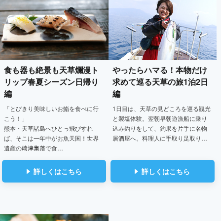
食も器も絶景も天草爛漫ト
やったらハマる！
本物だけ
リップ
春夏シーズン日帰り
求めて巡る天草の旅1泊2日
編
編
「とびきり美味しいお鮨を食べに行
1日目は、天草の見どころを巡る観光
こう！」
と製塩体験。翌朝早朝遊漁船に乗り
熊本・天草諸島へひとっ飛びすれ
込み釣りをして、釣果を片手に名物
ば、そこは一年中がお魚天国！世界
居酒屋へ。料理人に手取り足取り…
遺産の﨑津集落で食…
詳しくはこちら
詳しくはこちら